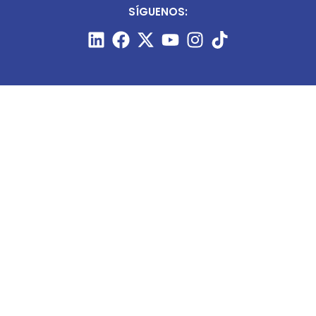
SÍGUENOS:
CONTÁCTANOS:
+51 987 910 205
prensa@minart.pe
ventas@minart.pe