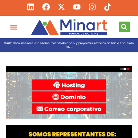
Quilla Resources acelera el crecimiento de Chapi y proyecta su expansión hacia finales de
2029