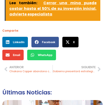
Lee también:
Cerrar una mina puede
costar hasta el 50% de su inversión inicial,
advierte especialista
Comparte:
LinkedIn
Facebook
X
Email
WhatsApp
ANTERIOR
SIGUIENTE
Chakana Copper abandona concesiones de Condor en proyecto Soledad
Gobierno presentará estrategia multisectorial para reducir la minería ilegal
Últimas Noticias: