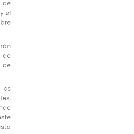
 de
y el
ubre
irán
n de
s de
los
les,
onde
este
está