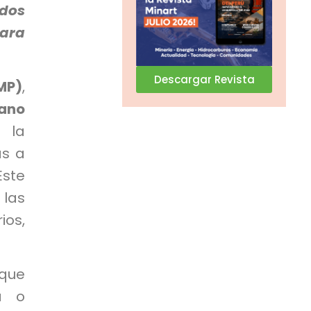
odos
para
Descargar Revista
IMP)
,
uano
 la
as a
Este
las
ios,
que
a o