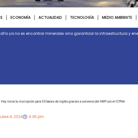
S
ECONOMÍA
ACTUALIDAD
TECNOLOGÍA
MEDIO AMBIENTE
desafío ya no es encontrar minerales sino garantizar la infraestructura y 
Hoy inicia la inscripción para 50 becas de inglés gracias a convenio del IIMP con el ICPNA
ubre 4, 2024
4:36 pm