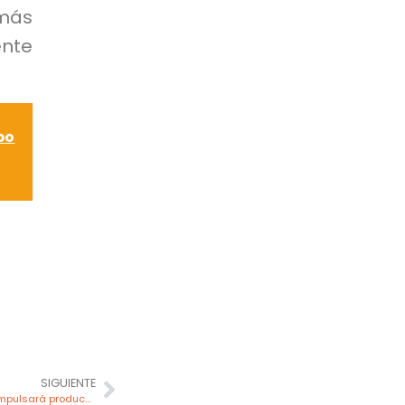
más
ente
bo
SIGUIENTE
Proyecto San Gabriel de Buenaventura impulsará producción de oro en Moquegua