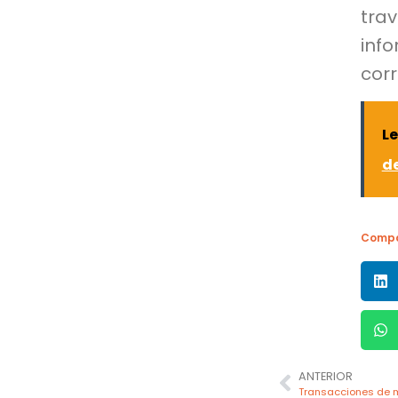
tra
inf
corr
Le
de
Compa
ANTERIOR