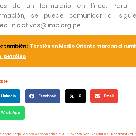
vés de un formulario en línea. Para 
ormación, se puede comunicar al sigui
eo: iniciativas@iimp.org.pe.
e también:
Tensión en Medio Oriente marcan el rum
l petróleo
rte:
LinkedIn
Facebook
X
Email
WhatsApp
Transacciones de minería ilegal de oro ascenderían a US$ 6,000 millones este año