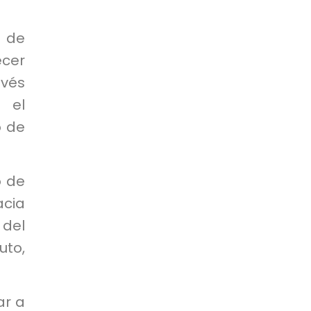
s de
ecer
avés
 el
o de
o de
acia
 del
uto,
ar a