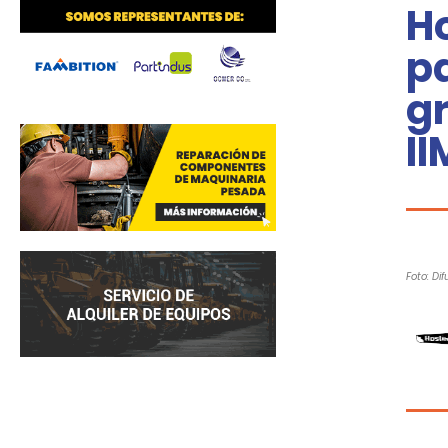
Ho
pa
gr
II
Foto: Dif