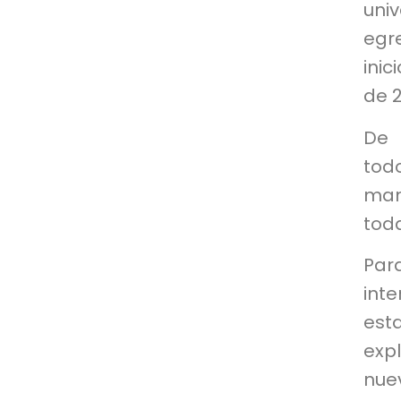
uni
egre
inic
de 
De 
tod
man
toda
Par
inte
esta
exp
nue