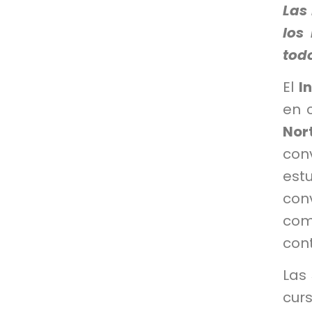
Las 
los
tod
El
I
en 
Nor
con
est
con
com
cont
Las 
cur