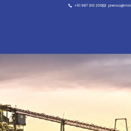
+51 987 910 205
prensa@min