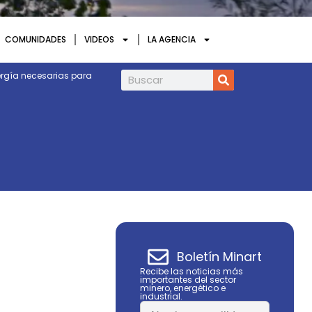
COMUNIDADES
VIDEOS
LA AGENCIA
energía necesarias para
Las elecciones no deberían ser solo un e
especialista
Boletín Minart
Recibe las noticias más
importantes del sector
minero, energético e
industrial.