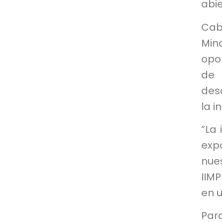
abie
Cab
Min
opo
de 
des
la i
“La 
exp
nue
IIMP
en u
Para