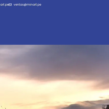
art.pe
ventas@minart.pe