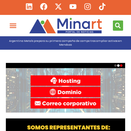
Argentina Metals prepara su primera campaña de campo tras ampliar activos en
Mendoza