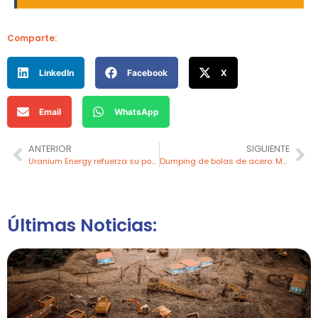
Comparte:
LinkedIn
Facebook
X
Email
WhatsApp
ANTERIOR
SIGUIENTE
Uranium Energy refuerza su posición en el mercado del uranio con adquisición estratégica
Dumping de bolas de acero: Molycop solicita protección
Últimas Noticias: