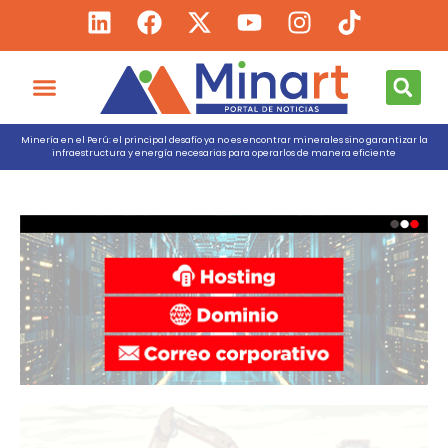
Minería en el Perú: el principal desafío ya no es encontrar minerales sino garantizar la
infraestructura y energía necesarias para operarlos de manera eficiente