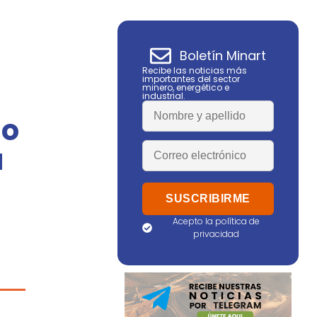
Boletín Minart
Recibe las noticias más
importantes del sector
minero, energético e
industrial.
go
u
Acepto la política de
privacidad