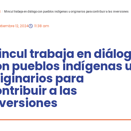
S
/
Mincul trabaja en diálogo con pueblos indígenas u originarios para contribuir a las inversiones
tiembre 12, 2024
11:38 am
ncul trabaja en diálo
on pueblos indígenas 
iginarios para
ntribuir a las
nversiones