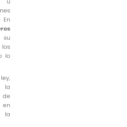
s u
ones
. En
eros
ó su
 los
o lo
ley,
s la
 de
 en
 la