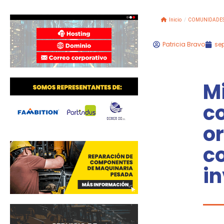
Inicio
/
COMUNIDADE
Patricia Bravo
sep
Mi
c
or
co
i