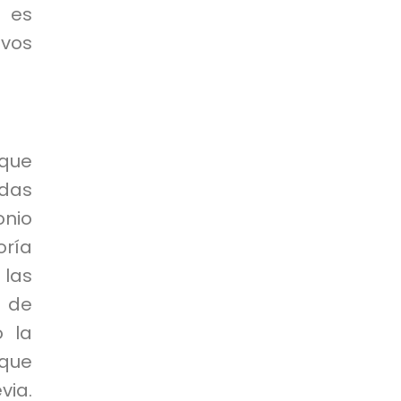
, es
ivos
 que
das
onio
oría
 las
 de
o la
 que
via.