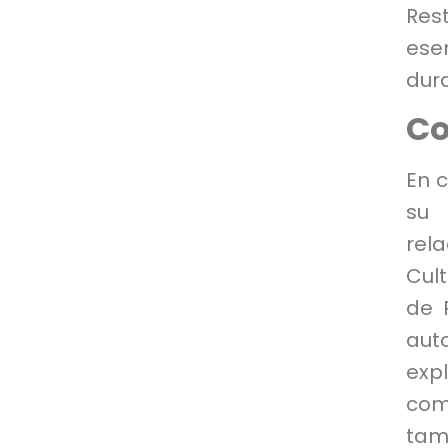
Res
ese
dura
Co
En c
su 
rel
Cult
de 
aut
exp
comp
tam