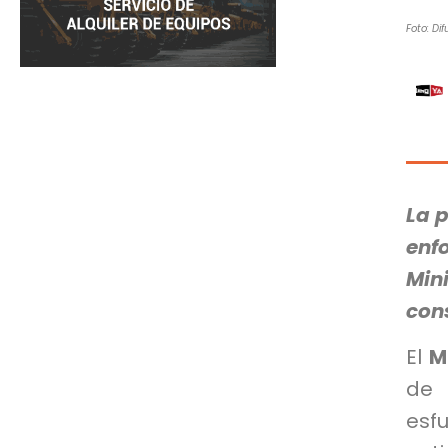
Foto: Dif
La p
enf
Min
cons
El
M
de 
esf