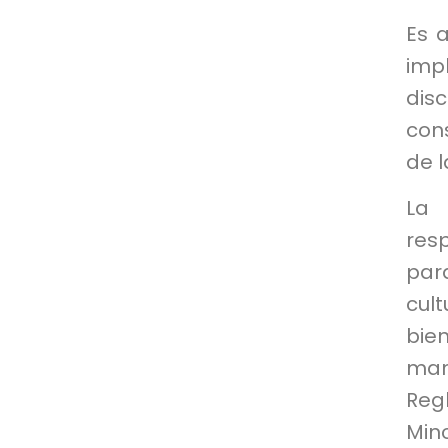
Es 
impl
dis
cons
de l
La 
res
par
cul
bie
mane
Reg
Minc