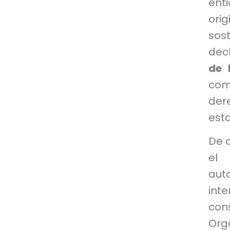
ent
orig
sos
decl
de 
com
der
esta
De a
el 
au
int
co
Orga