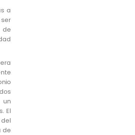
as a
 ser
 de
idad
era
ente
nio
ados
n un
. El
 del
a de