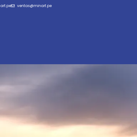
art.pe
ventas@minart.pe