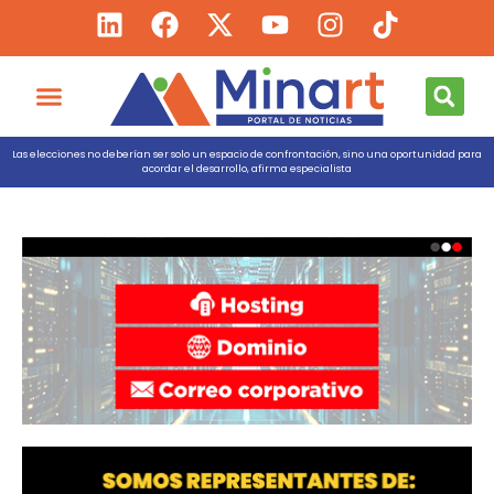
Las elecciones no deberían ser solo un espacio de confrontación, sino una oportunidad para
acordar el desarrollo, afirma especialista