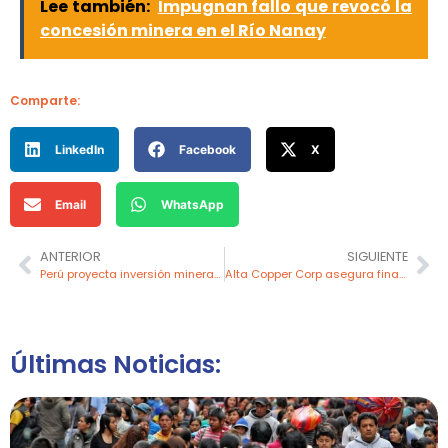
Lee también:
Impugnan fallo que revocó la
concesión minera en el Río Nanay
Comparte:
LinkedIn
Facebook
X
Email
WhatsApp
ANTERIOR
SIGUIENTE
Perú proyecta inversión minera de US$ 5,600 millones en 2025
Alta Copper Corp asegura financiamiento para avanzar en el proyecto de cobre Cañariaco
Últimas Noticias: