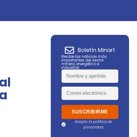
Boletín Minart
Recibe las noticias más
importantes del sector
minero, energético e
industrial.
al
ra
Acepto la política de
privacidad