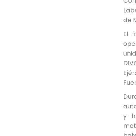
Com
Lab
de 
El f
ope
uni
DIV
Ejér
Fue
Dur
aut
y h
moto
bat