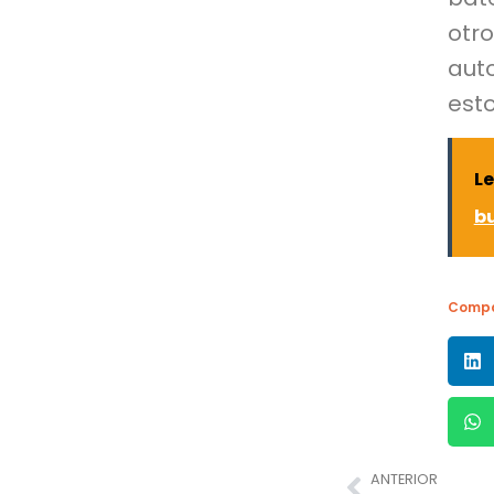
otro
auto
est
L
bu
Compa
ANTERIOR