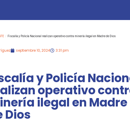
NTE
/
Fiscalía y Policía Nacional realizan operativo contra minería ilegal en Madre de Dios
ríguez
septiembre 10, 2024
3:31 pm
scalía y Policía Nacion
alizan operativo cont
nería ilegal en Madre
 Dios