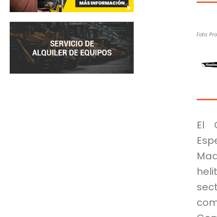
Foto: Pr
El 
Esp
Ma
hel
sec
com