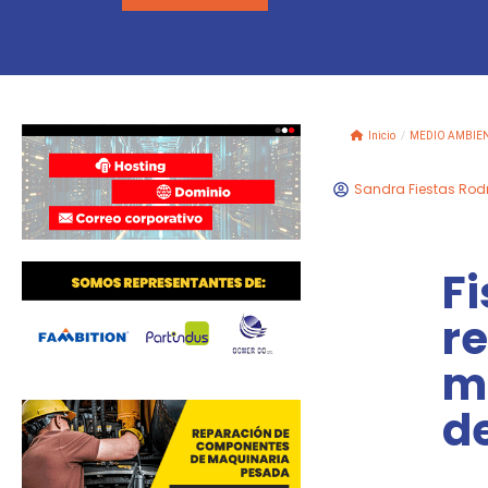
Inicio
/
MEDIO AMBIE
Sandra Fiestas Rod
Fi
re
mi
de