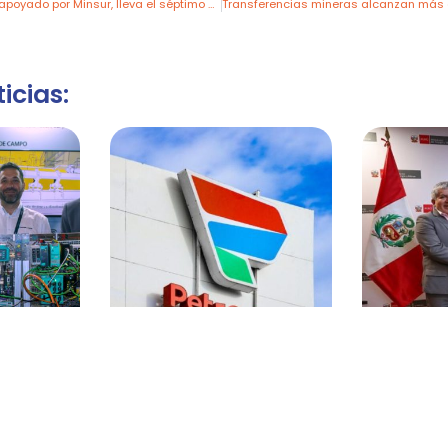
Festival Runa Cine, apoyado por Minsur, lleva el séptimo arte a comunidades de Puno con gran éxito
icias:
a de
Petroperú aprueba un VPE
MINEM y
́n en
para acceder a nuevo
Huánuco i
T&T Perú
financiamiento
de elec