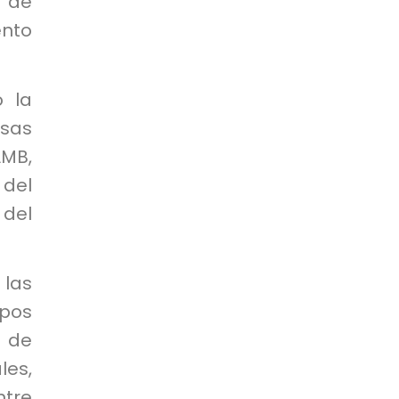
 de
ento
ó la
sas
AMB,
del
 del
las
ipos
 de
les,
ntre