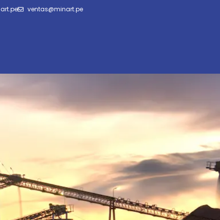
art.pe
ventas@minart.pe