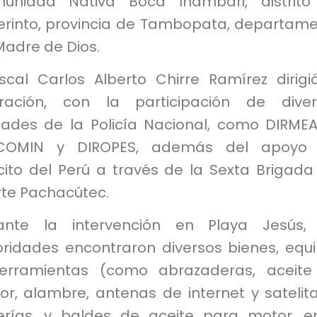
unidad Nativa Boca Inambari, distrito
erinto, provincia de Tambopata, departam
Madre de Dios.
iscal Carlos Alberto Chirre Ramírez dirigi
ración, con la participación de diver
dades de la Policía Nacional, como DIRME
COMIN y DIROPES, además del apoyo 
cito del Perú a través de la Sexta Brigada
rte Pachacútec.
ante la intervención en Playa Jesús, 
oridades encontraron diversos bienes, equ
erramientas (como abrazaderas, aceite
r, alambre, antenas de internet y satelita
erías, y baldes de aceite para motor, e