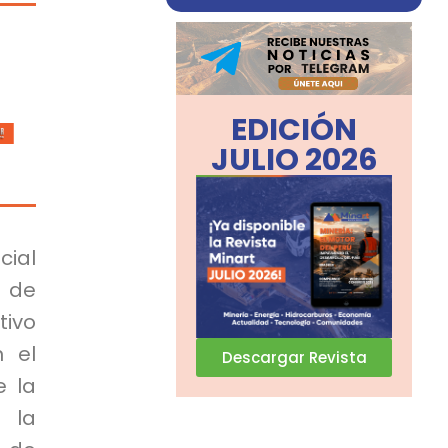
EDICIÓN
JULIO 2026
cial
) de
ivo
n el
Descargar Revista
e la
e la