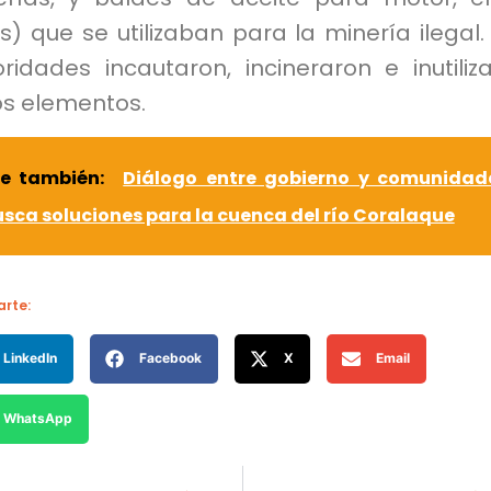
s) que se utilizaban para la minería ilegal.
ridades incautaron, incineraron e inutiliz
os elementos.
ee también:
Diálogo entre gobierno y comunidad
sca soluciones para la cuenca del río Coralaque
rte:
LinkedIn
Facebook
X
Email
WhatsApp