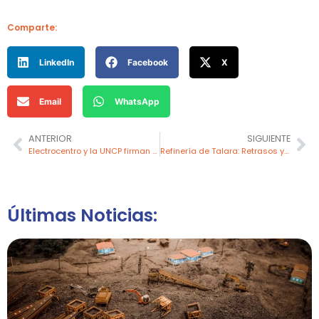
Comparte:
LinkedIn
Facebook
X
Email
WhatsApp
ANTERIOR
SIGUIENTE
Electrocentro y la UNCP firman convenio para impulsar la formación de estudiantes
Refinería de Talara: Retrasos y desafíos en su puesta en marcha
Últimas Noticias: