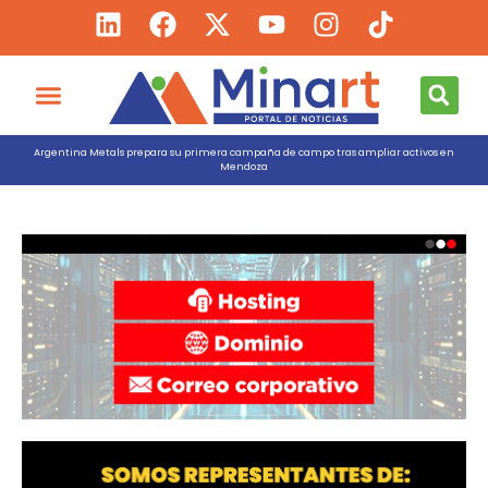
Argentina Metals prepara su primera campaña de campo tras ampliar activos en
Mendoza