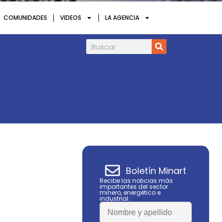
COMUNIDADES
VIDEOS
LA AGENCIA
Petroperú aprueba un VPE para acceder 
Boletín Minart
Recibe las noticias más
importantes del sector
minero, energético e
industrial.