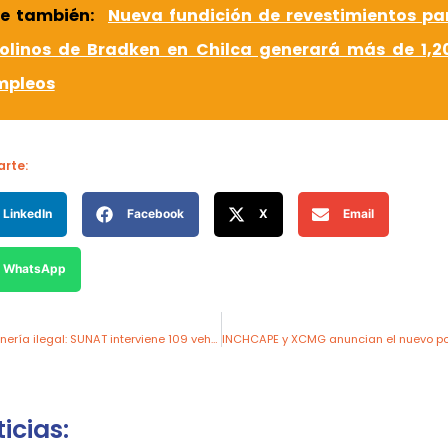
ee también:
Nueva fundición de revestimientos pa
olinos de Bradken en Chilca generará más de 1,2
mpleos
rte:
LinkedIn
Facebook
X
Email
WhatsApp
Operativo contra minería ilegal: SUNAT interviene 109 vehículos de carga en Barranca
icias: