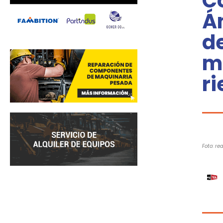
C
Á
d
m
ri
Foto: re