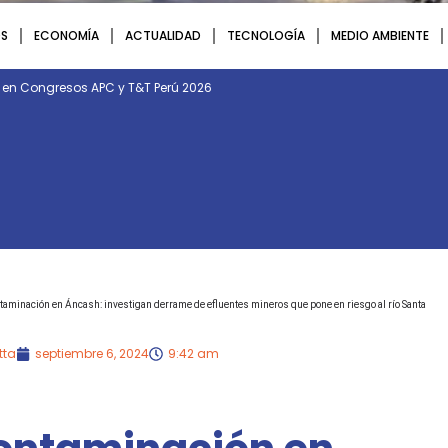
S
ECONOMÍA
ACTUALIDAD
TECNOLOGÍA
MEDIO AMBIENTE
n en Congresos APC y T&T Perú 2026
taminación en Áncash: investigan derrame de efluentes mineros que pone en riesgo al río Santa
tta
septiembre 6, 2024
9:42 am