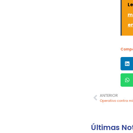
L
m
e
Compa
ANTERIOR
Últimas Not