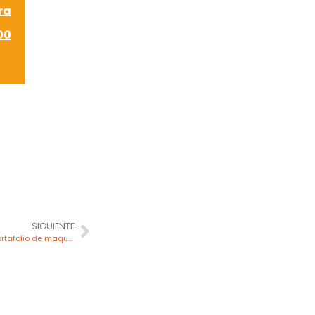
ra
00
SIGUIENTE
INCHCAPE y XCMG anuncian el nuevo portafolio de maquinarias de construcción