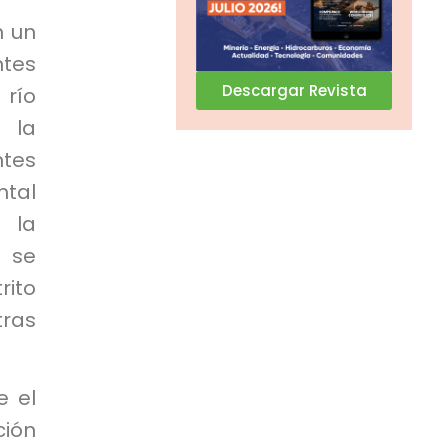
n un
tes
Descargar Revista
 río
a la
ntes
ntal
 la
) se
rito
ras
.
e el
ción