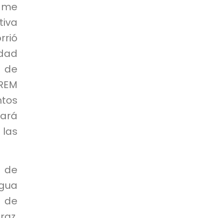
rame
iva
rrió
idad
e de
DREM
tos
nará
 las
n de
Agua
 de
raz.