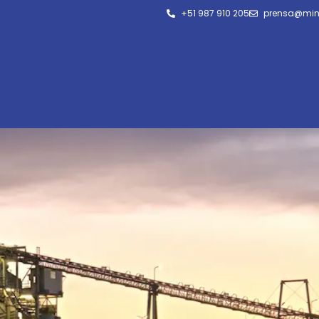
+51 987 910 205
prensa@min