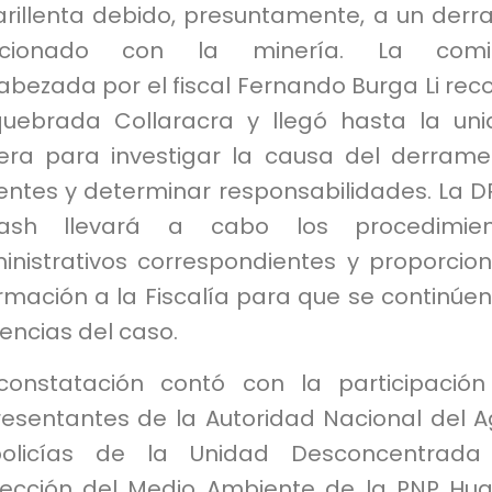
rillenta debido, presuntamente, a un der
acionado con la minería. La comit
bezada por el fiscal Fernando Burga Li reco
quebrada Collaracra y llegó hasta la un
era para investigar la causa del derram
uentes y determinar responsabilidades. La 
ash llevará a cabo los procedimien
inistrativos correspondientes y proporcio
rmación a la Fiscalía para que se continúen
gencias del caso.
constatación contó con la participació
resentantes de la Autoridad Nacional del 
olicías de la Unidad Desconcentrada
tección del Medio Ambiente de la PNP Hua