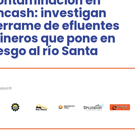
ontaminación en
ncash: investigan
errame de efluentes
ineros que pone en
esgo al río Santa
alidad.PE