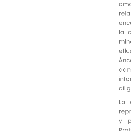
ama
rel
enca
la 
min
efl
Ánc
adm
info
dili
La 
rep
y p
Pro