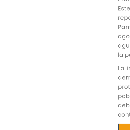
Est
rep
Pam
ago
agu
la p
La 
der
pro
pob
deb
con