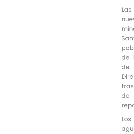
Las
nue
min
San
pob
de 
de 
Dir
tras
de 
repo
Los
agu