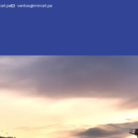
art.pe
ventas@minart.pe