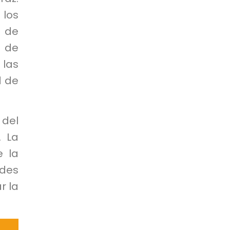
 los
o de
s de
 las
d de
 del
. La
e la
des
r la