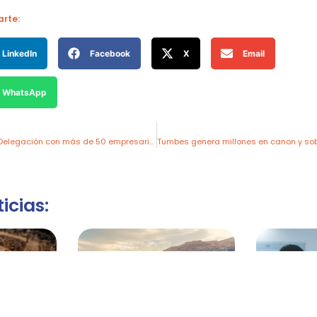
rte:
LinkedIn
Facebook
X
Email
WhatsApp
inPERU Road Show: Delegación con más de 50 empresarios y autoridades peruanas llegan a Nueva York para promover la inversión extranjera
icias: