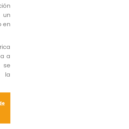
ión
 un
o en
rica
ía a
 se
 la
de