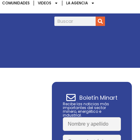
COMUNIDADES
VIDEOS
LA AGENCIA
Infield Minerals amplía en 85% la superfi
Boletín Minart
Recibe las noticias más
importantes del sector
minero, energético e
industrial.