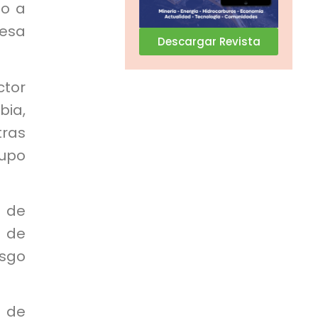
go a
resa
Descargar Revista
ctor
bia,
tras
rupo
l de
r de
esgo
o de