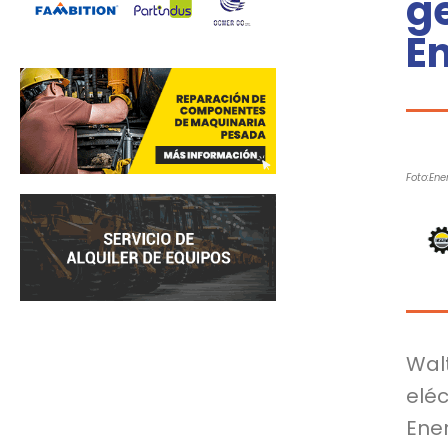
ge
E
Foto:Ene
Wal
elé
Ene