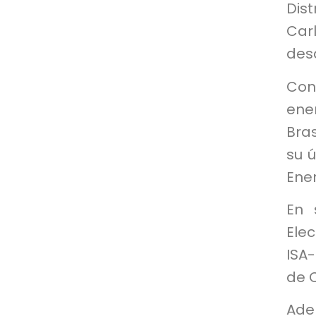
Dist
Carl
desd
Con
ene
Bras
su 
Ene
En 
Ele
ISA-
de 
Ade