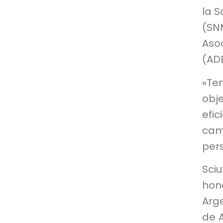
la S
(SN
Aso
(ADE
«Te
obje
efi
cam
pers
Sci
hon
Arg
de A