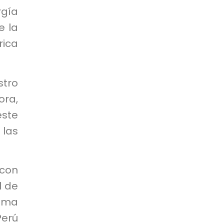
rgía
e la
rica
stro
ora,
este
 las
 con
l de
rama
Perú