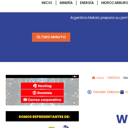
INICIO
MINERÍA
ENERGÍA
HIDROCARBURO
Argentina Metals prepara su p
ÚLTIMO MINUTO
Inicio
/
ENERGÍA
/
Wal
Yexalen Debiais
s
Wa