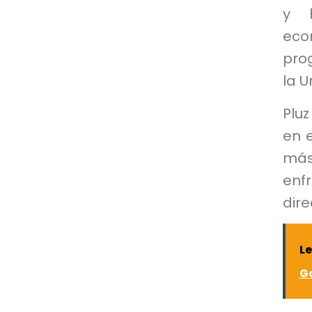
y h
eco
pro
la U
Pluz
en e
más
enf
dire
L
Go