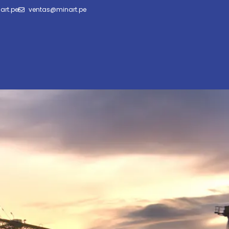
art.pe
ventas@minart.pe