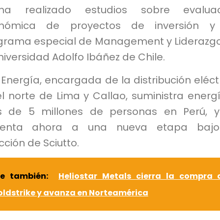
a realizado estudios sobre evaluac
nómica de proyectos de inversión y
grama especial de Management y Liderazg
niversidad Adolfo Ibáñez de Chile.
 Energía, encargada de la distribución eléct
l norte de Lima y Callao, suministra energ
 de 5 millones de personas en Perú, y
renta ahora a una nueva etapa bajo
cción de Sciutto.
ee también:
Heliostar Metals cierra la compra 
ldstrike y avanza en Norteamérica