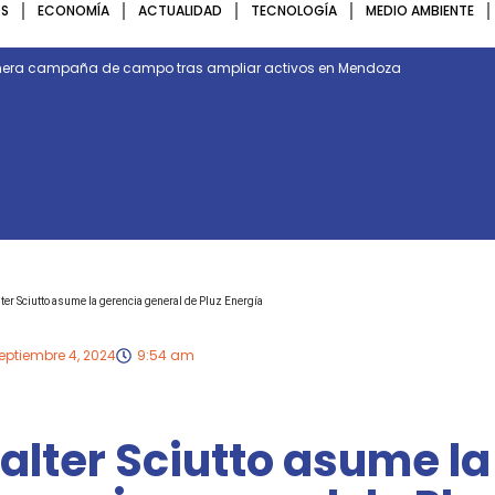
S
ECONOMÍA
ACTUALIDAD
TECNOLOGÍA
MEDIO AMBIENTE
rimera campaña de campo tras ampliar activos en Mendoza
ter Sciutto asume la gerencia general de Pluz Energía
eptiembre 4, 2024
9:54 am
lter Sciutto asume la