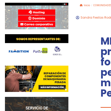
Inicio
/
COMUNIDADE
Sandra Fiestas Rod
M
p
fo
p
m
P