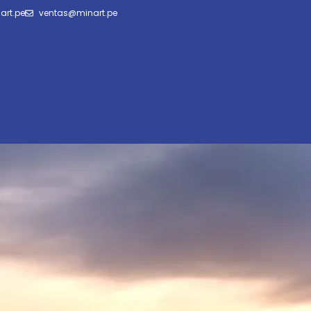
art.pe
ventas@minart.pe