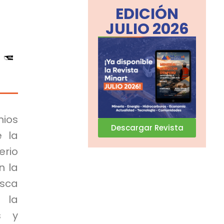
EDICIÓN
JULIO 2026
mios
Descargar Revista
e la
erio
n la
usca
 la
s y