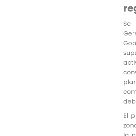
re
Se 
Ger
Gob
sup
act
con
pla
co
deb
El 
zon
la 