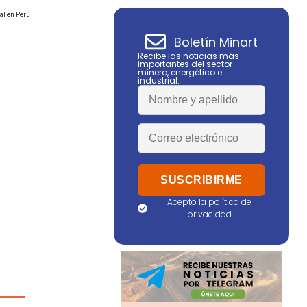
al en Perú
Boletín Minart
Recibe las noticias más
importantes del sector
minero, energético e
industrial.
Acepto la política de
privacidad