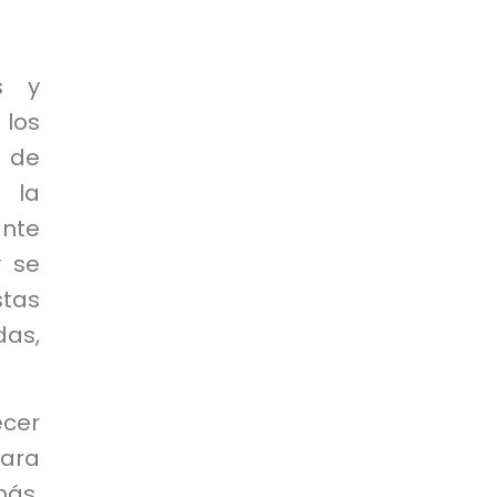
s y
 los
 de
e la
nte
y se
tas
as,
ecer
para
más,