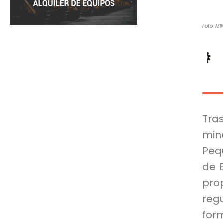
Foto: MI
Tras
min
Pequ
de 
pro
reg
for