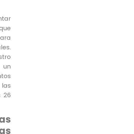
ntar
 que
Para
les.
stro
a un
tos
 las
s 26
as
as