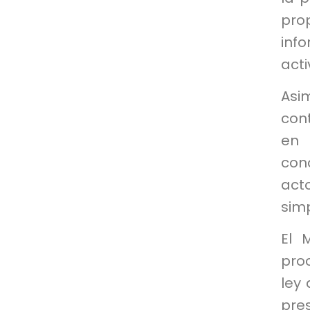
pro
inf
acti
Asi
con
en 
con
act
simp
El 
proc
ley 
pre