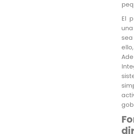
peq
El 
una
sea 
ell
Adem
Int
sis
sim
act
gobi
F
d