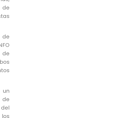
o de
stas
a de
INFO
 de
bos
tos
 un
o de
 del
 los