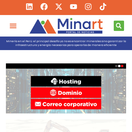
Minería en el Perú: el principal desafío ya no es encontrar minerales sino garantizar la
infraestructura y energía necesarias para operarlos de manera eficiente