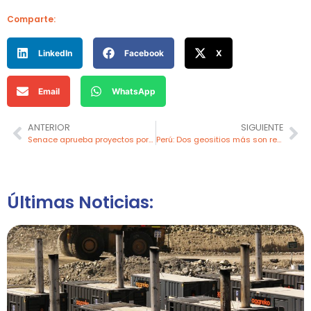
Comparte:
LinkedIn
Facebook
X
Email
WhatsApp
ANTERIOR
SIGUIENTE
Senace aprueba proyectos por más de US$ 860 millones en Piura y Tumbes
Perú: Dos geositios más son reconocidos
Últimas Noticias: