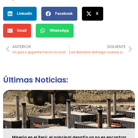
LinkedIn
Facebook
X
Email
WhatsApp
ANTERIOR
SIGUIENTE
Un paso gigante hacia la sostenibilidad eléctrica: Hitachi Energy busca eliminar el SF6
Las Bambas entrega nuevos equipos y medicamentos al centro de salud de Fuerabamba
Últimas Noticias:
Minería en el Perú: el principal desafío ya no es encontrar