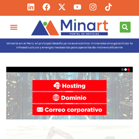
Minería en el Perú: el principal desafío ya no es encontrar minerales sino garantizar la
infraestructura y energía necesarias para operarlos de manera eficiente