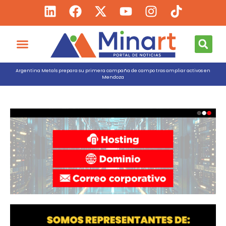
Argentina Metals prepara su primera campaña de campo tras ampliar activos en
Mendoza