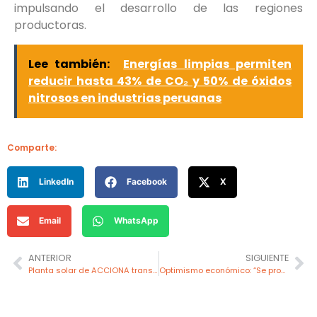
impulsando el desarrollo de las regiones
productoras.
Lee también:
Energías limpias permiten
reducir hasta 43% de CO₂ y 50% de óxidos
nitrosos en industrias peruanas
Comparte:
LinkedIn
Facebook
X
Email
WhatsApp
ANTERIOR
SIGUIENTE
Planta solar de ACCIONA transforma la educación en San Juan de Marcona
Optimismo económico: “Se proyecta un crecimiento del 3,2% para el 2024”