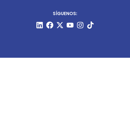
SÍGUENOS:
CONTÁCTANOS:
+51 987 910 205
prensa@minart.pe
ventas@minart.pe