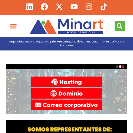
Argentina Metals prepara su primera campaña de campo tras ampliar activos en
Mendoza