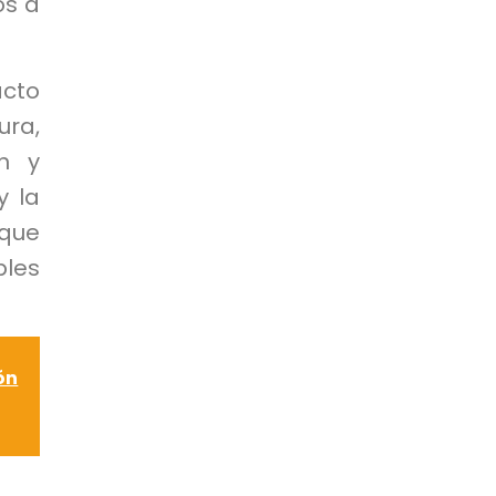
os a
cto
ura,
n y
y la
 que
bles
ón