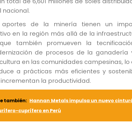
n total de 6,601 millones de soles distribuid
l nacional.
 aportes de la minería tienen un impa
tivo en la región más allá de la infraestruct
que también promueven la tecnificació
ernización de procesos de la ganadería 
icultura en las comunidades campesinas, lo
duce a prácticas más eficientes y sosteni
 incrementan la productividad.
e también:
Hannan Metals impulsa un nuevo cintur
rífero-cuprífero en Perú