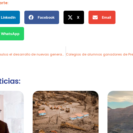
rte:
LinkedIn
Facebook
X
Email
WhatsApp
Komatsu-Mitsui impulsa el desarrollo de nuevas generaciones a través de alianzas con instituciones educativas como SENATI
icias: