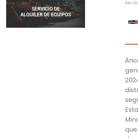
Foto: G
Ánc
gen
202
dist
seg
Esta
Min
que 