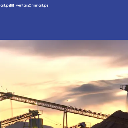
art.pe
ventas@minart.pe