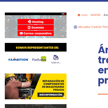
Inicio
/
MINERÍA
/
Ánc
Micaela Cedrón Piro
Án
t
en
p