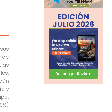
EDICIÓN
JULIO 2026
sos
e de
cias
les,
Descargar Revista
tín
ía y
ipa,
.9%)