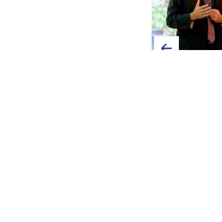
Silverco Mining inicia el
Quilla Resources a
desarrollo subterráneo de la
crecimiento de 
mina Cusi y mantiene su plan
proyecta su expans
de reinicio
finales de 2
Leer más »
Leer más