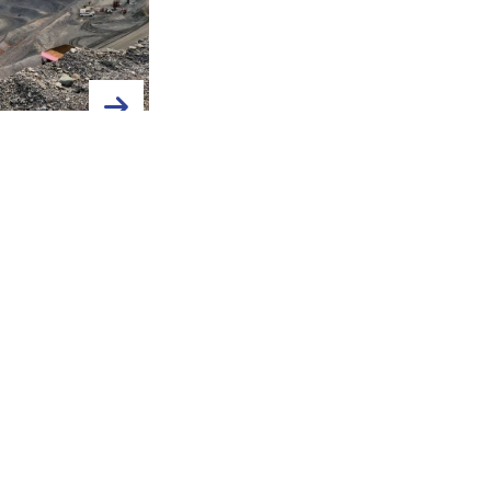
inerals amplía en
HOSCH en Congresos APC y
superficie de su
T&T Perú 2026
to de oro Kings
yon en Utah
er más »
Leer más »