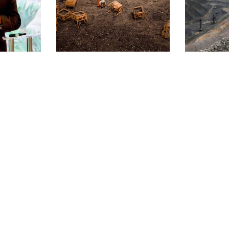
celera el
Argentina Metals prepara su
Infield M
Chapi y
primera campaña de campo
85% la 
ión hacia
tras ampliar activos en
proyec
029
Mendoza
Can
 »
Leer más »
Le