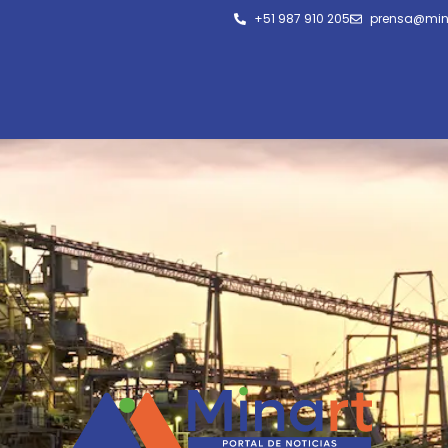
+51 987 910 205
prensa@min