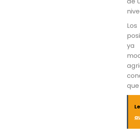
de u
nive
Los
posi
ya 
mod
agr
con
que
Le
au