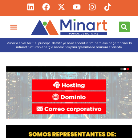
Minería en el Perú: el principal desafío ya no es encontrar minerales sino garantizar la
infraestructura y energía necesarias para operarlos de manera eficiente