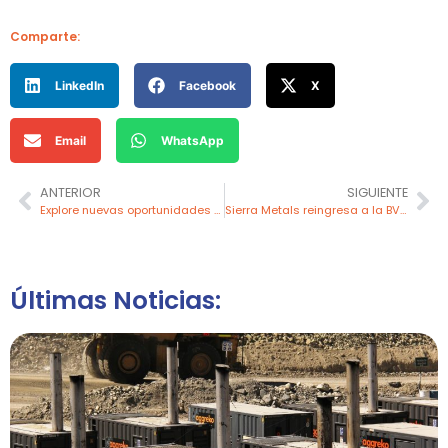
Comparte:
LinkedIn
Facebook
X
Email
WhatsApp
ANTERIOR
SIGUIENTE
Explore nuevas oportunidades de negocio en la Feria Internacional de Gas Vehicular, Industrial y Residencial en Lima, Perú 2024
Sierra Metals reingresa a la BVL para atraer a pequeños inversionistas
Últimas Noticias: