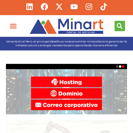
Minería en el Perú: el principal desafío ya no es encontrar minerales sino garantizar la
infraestructura y energía necesarias para operarlos de manera eficiente