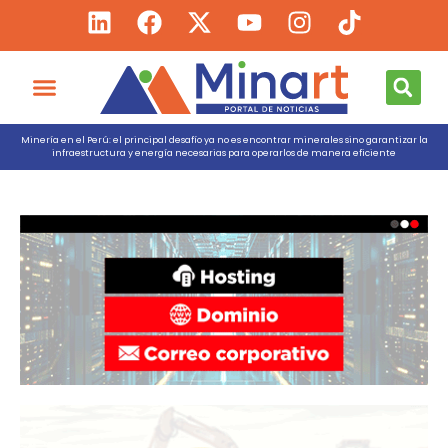
Minería en el Perú: el principal desafío ya no es encontrar minerales sino garantizar la
infraestructura y energía necesarias para operarlos de manera eficiente