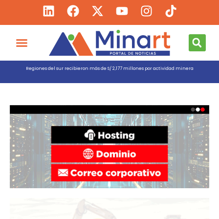
Regiones del sur recibieron más de S/ 2,177 millones por actividad minera