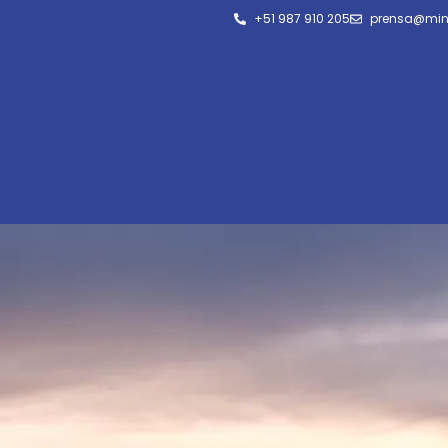
+51 987 910 205
prensa@min