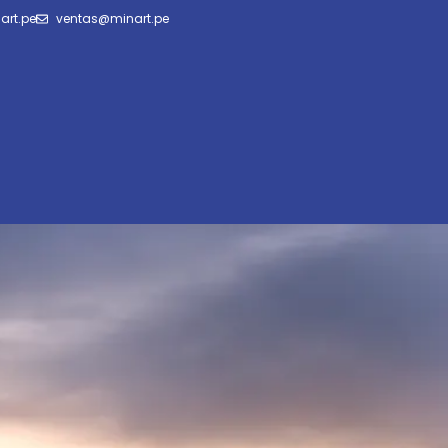
art.pe
ventas@minart.pe