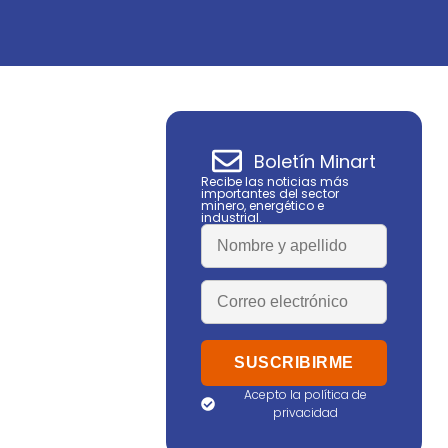
Boletín Minart
Recibe las noticias más
importantes del sector
minero, energético e
industrial.
Acepto la política de
privacidad