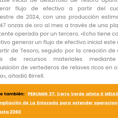
fase inicial de desarrollo de Tesoro apun
erar flujo de efectivo a partir del cu
mestre de 2024, con una producción esti
147 onzas de oro al mes a través de una pl
tente operada por un tercero. «Echo tiene 
tivo generar un flujo de efectivo inicial este
rtir de Tesoro, seguido por la creación de
e de recursos materiales mediante
isición de vertederos de relaves ricos en o
a», añadió Birrell.
ee también:
PERUMIN 37: Cerro Verde alista II MEIAS
mpliación de La Enlozada para extender operacion
asta 2060