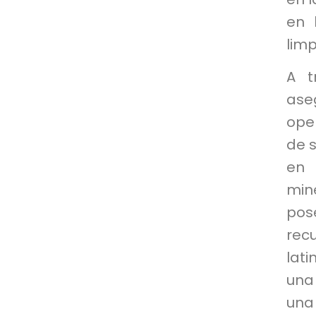
en 
limp
A t
ase
ope
de s
en 
mine
pos
rec
lat
una
una