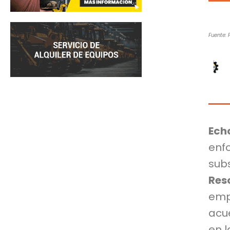
Fuente: 
Ech
enf
sub
Res
emp
acu
en l