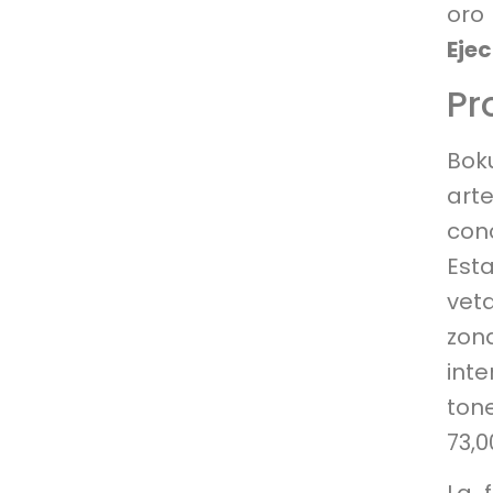
oro
Ejec
Pr
Bok
art
conc
Est
vet
zon
int
ton
73,0