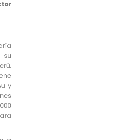
ctor
ería
 su
erú.
iene
Au y
ones
000
para