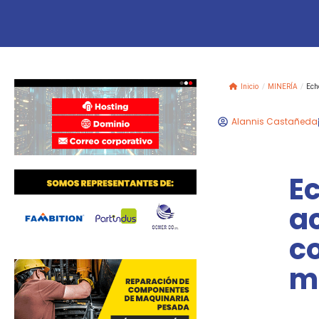
Inicio
/
MINERÍA
/
Echo
Alannis Castañeda
E
a
c
mi