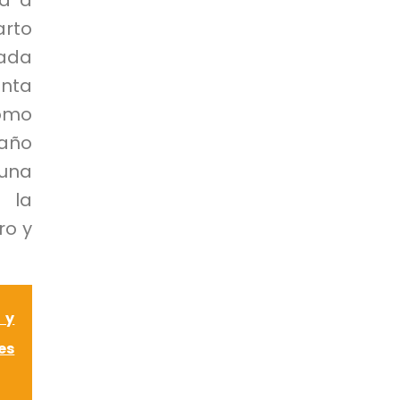
ta a
arto
mada
anta
como
 año
 una
 la
ro y
 y
es