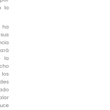
n la
 ha
sus
ncia
rará
 la
Echo
los
edes
rado
alar
duce