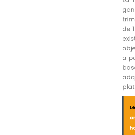
La 
gen
tri
de 
exis
obje
a pa
bas
adqu
plat
L
a
h