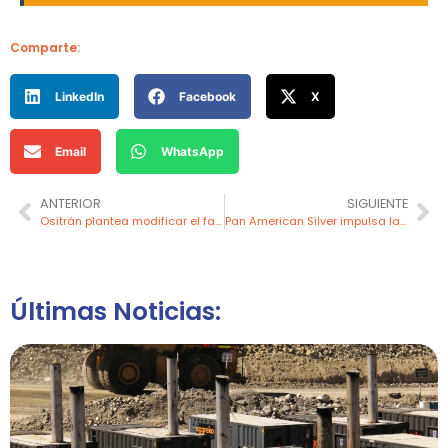
Comparte:
LinkedIn
Facebook
X
Email
WhatsApp
ANTERIOR
SIGUIENTE
Ositrán plantea modificar el factor de productividad para el Terminal de Concentrados de Minerales
Pan American Silver impulsa la exploración de nuevos recursos en Mina Huarón
Últimas Noticias: