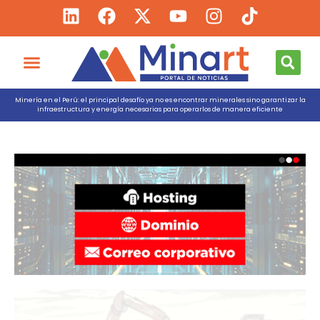
Minería en el Perú: el principal desafío ya no es encontrar minerales sino garantizar la
infraestructura y energía necesarias para operarlos de manera eficiente