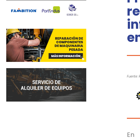
re
in
en
Fuente:
En 