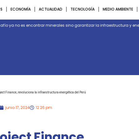
S
ECONOMÍA
ACTUALIDAD
TECNOLOGÍA
MEDIO AMBIENTE
desafío ya no es encontrar minerales sino garantizar la infraestructura y 
ject Finance, revoluciona la infraestructura energética del Perú
junio 17, 2024
12:26 pm
oject Finance,