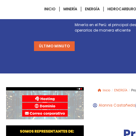
INICIO
MINERÍA
ENERGÍA
HIDROCARBURO
Minería en el Perú: el principal 
operarlos de manera eficiente
ÚLTIMO MINUTO
Inicio
/
ENERGÍA
/
Pro
Alannis Castañeda
Pr