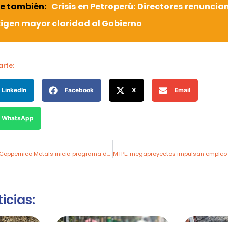
e también:
Crisis en Petroperú: Directores renuncian
igen mayor claridad al Gobierno
rte:
LinkedIn
Facebook
X
Email
WhatsApp
Proyecto sombrero: Coppernico Metals inicia programa de perforación de cobre y oro en Ayacucho
icias: