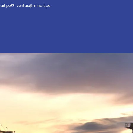
art.pe
ventas@minart.pe