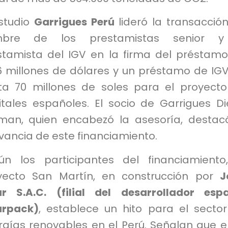
estudio
Garrigues Perú
lideró la transacció
bre de los prestamistas senior y
stamista del IGV en la firma del préstam
,6 millones de dólares y un préstamo de IG
ta 70 millones de soles para el proyect
itales españoles. El socio de Garrigues D
man, quien encabezó la asesoría, destac
vancia de este financiamiento.
ún los participantes del financiamiento
yecto San Martín, en construcción por
J
ar S.A.C. (filial del desarrollador esp
arpack)
, establece un hito para el secto
rgías renovables en el Perú. Señalan que e