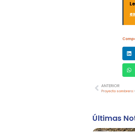
Le
ex
Compa
ANTERIOR
Últimas Not