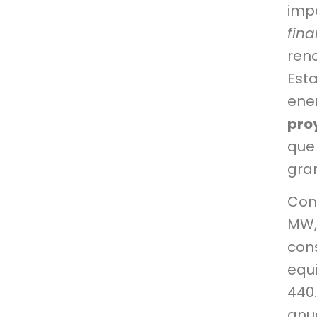
imp
fin
ren
Est
ene
pro
que
gran
Con
MW,
con
equ
440
anu