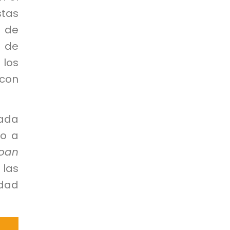
stas
 de
 de
 los
con
rada
to a
oan
 las
dad