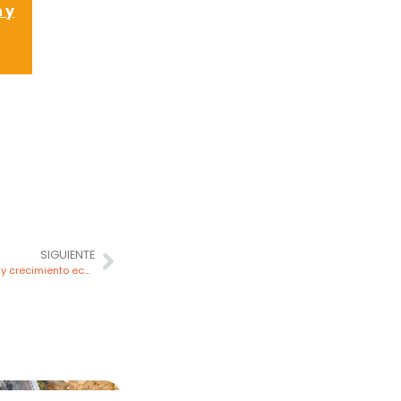
 y
SIGUIENTE
MTPE: megaproyectos impulsan empleo y crecimiento económico en el Perú