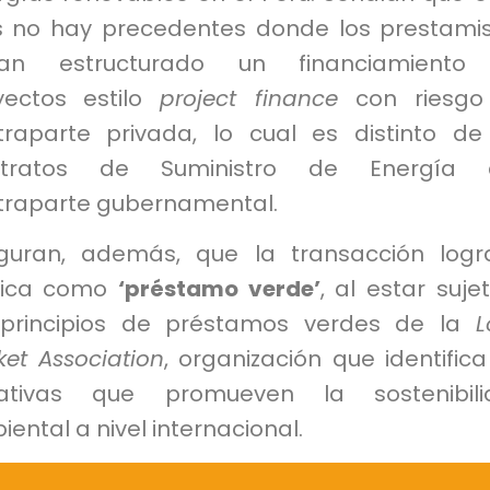
s no hay precedentes donde los prestami
an estructurado un financiamiento
yectos estilo
project finance
con riesgo
traparte privada, lo cual es distinto de
tratos de Suministro de Energía 
traparte gubernamental.
guran, además, que la transacción log
ifica como
‘préstamo verde’
, al estar suje
 principios de préstamos verdes de la
L
ket Association
, organización que identifica
ciativas que promueven la sostenibili
ental a nivel internacional.