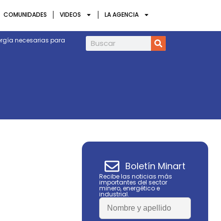
COMUNIDADES
VIDEOS
LA AGENCIA
energía necesarias para
Las elecciones no deberían ser solo un e
especialista
Boletín Minart
Recibe las noticias más
importantes del sector
minero, energético e
industrial.