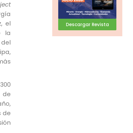
ect
rgía
, el
Descargar Revista
 la
 del
ipa,
 más
 300
 de
ño,
s de
sión