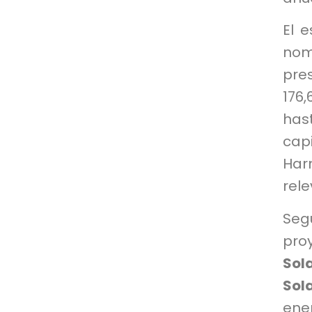
El 
nom
pre
176
has
cap
Har
rele
Seg
pro
Sol
Sol
ene