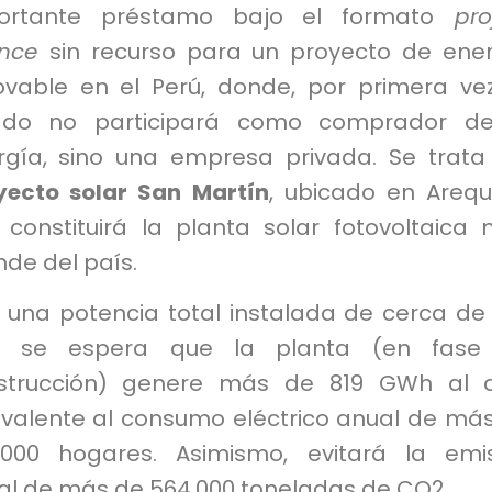
ortante préstamo bajo el formato
proj
ance
sin recurso para un proyecto de ene
ovable en el Perú, donde, por primera vez
ado no participará como comprador de
rgía, sino una empresa privada. Se trata
yecto solar San Martín
, ubicado en Arequ
 constituirá la planta solar fotovoltaica
de del país.
 una potencia total instalada de cerca de
 se espera que la planta (en fase
strucción) genere más de 819 GWh al a
ivalente al consumo eléctrico anual de má
.000 hogares. Asimismo, evitará la emi
al de más de 564.000 toneladas de CO2.