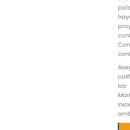
paí
hay
pro
con
Con
con
Ase
cal
los
Mar
ini
ambi