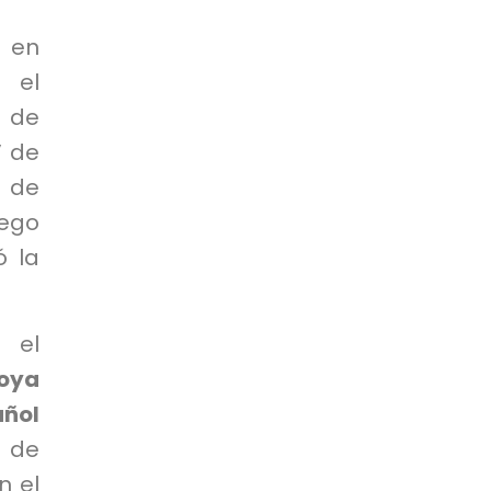
n en
 el
o de
V de
o de
iego
ó la
, el
oya
añol
r de
n el