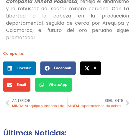
Compañía Minera Poderosa
, refleja el dinamismo
y la robustez del sector minero peruano. Con La
Libertad a la cabeza en la producción
departamental, seguida de cerca por Arequipa y
Cajamarca, el futuro del oro peruano sigue
prometedor.
Comparte:
LinkedIn
Facebook
X
Email
WhatsApp
ANTERIOR
SIGUIENTE
MINEM: Arequipa y Áncash lideran en generación de empleos en el sector minero
MINEM: exportaciones de cobre alcanzan US$ 5,190 millones en primer trimestre del 2024
Últimas Noticias: