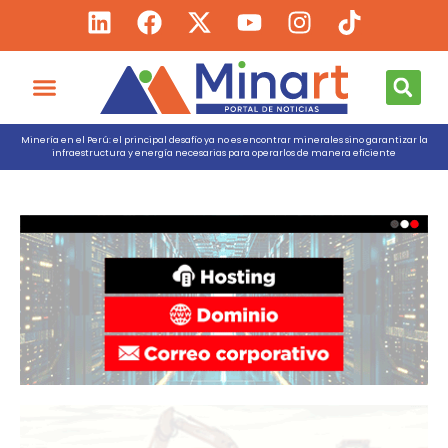
Minería en el Perú: el principal desafío ya no es encontrar minerales sino garantizar la
infraestructura y energía necesarias para operarlos de manera eficiente