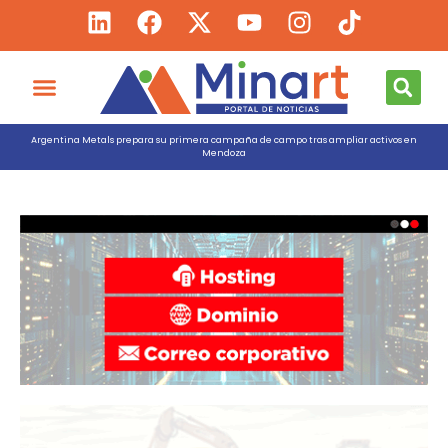
Argentina Metals prepara su primera campaña de campo tras ampliar activos en
Mendoza