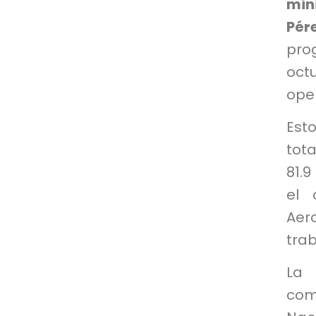
min
Pér
pro
oct
ope
Est
tot
81.9
el 
Aer
trab
La 
com