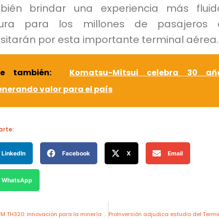
bién brindar una experiencia más flui
ura para los millones de pasajeros 
sitarán por esta importante terminal aérea.
ee también:
Komatsu-Mitsui celebra 30 añ
nerando valor para el país
rte:
LinkedIn
Facebook
X
Email
WhatsApp
Sandvik lanza ToroTM TH320: innovación para la minería subterránea