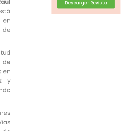
Raúl
Descargar Revista
está
e en
o de
itud
s de
s en
z y
ando
res
ías