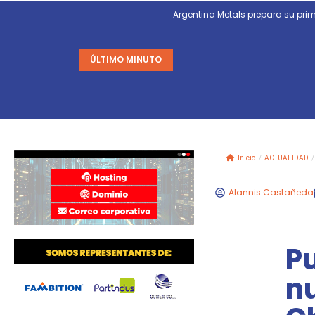
Argentina Metals prepara su p
ÚLTIMO MINUTO
Inicio
/
ACTUALIDAD
/
Alannis Castañeda
P
n