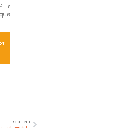
da y
que
os
SIGUIENTE
ProInversión adjudica estudio del Terminal Portuario de Lambayeque