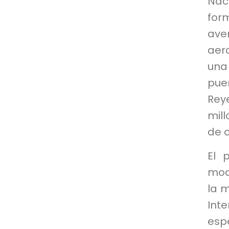
Nac
for
ave
aer
una
pue
Rey
mil
de 
El 
mod
la m
Int
espe