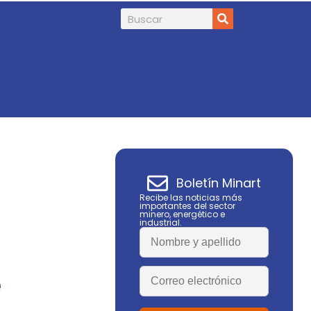
Infield Minerals amplía en 85% la superfi
Boletín Minart
Recibe las noticias más
importantes del sector
minero, energético e
industrial.
e