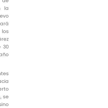
 de
n la
evo
tará
 los
érez
e 30
 año
ntes
acia
erto
, se
sino