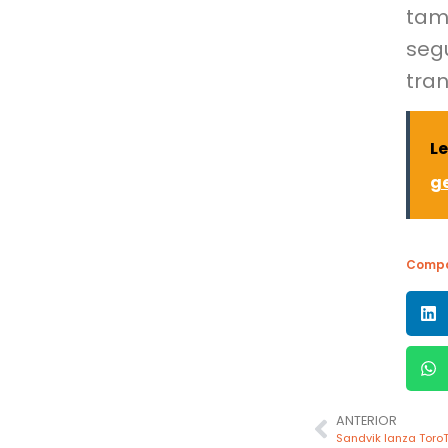
tam
seg
tran
L
ge
Compa
ANTERIOR