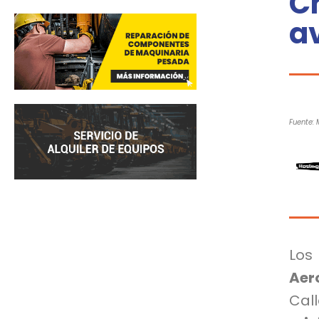
C
a
Fuente: 
Los
Aer
Cal