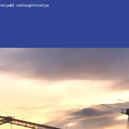
art.pe
ventas@minart.pe