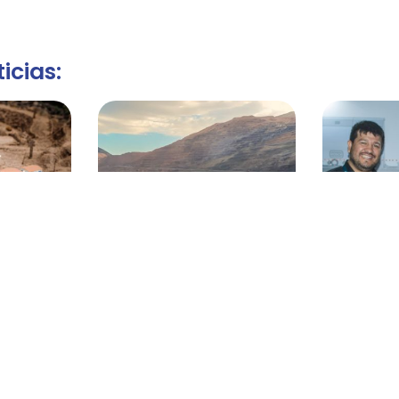
icias:
prepara su
Infield Minerals amplía en
HOSCH en
de campo
85% la superficie de su
T&
ivos en
proyecto de oro Kings
Canyon en Utah