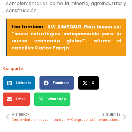
complementarias como la minería, agroindustria y
construcción.
Lee también:
XVI SIMPOSIO: Perú busca ser
“socio estratégico indispensable para la
nueva economía global”, afirmó el
canciller Carlos Pareja
Comparte:
LinkedIn
Facebook
X
Email
WhatsApp
ANTERIOR
SIGUIENTE
Exsa invierte en nueva línea de producción en su planta de Lurín
«V Congreso de Emprendedores Amazónicos» impulsa desarrollo sostenible en Tarapoto, San Martín