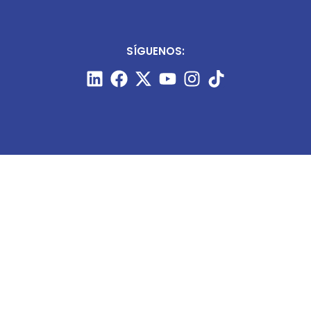
SÍGUENOS:
CONTÁCTANOS:
+51 987 910 205
prensa@minart.pe
ventas@minart.pe