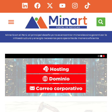
Minería en el Perú: el principal desafío ya no es encontrar minerales sino garantizar la
infraestructura y energía necesarias para operarlos de manera eficiente